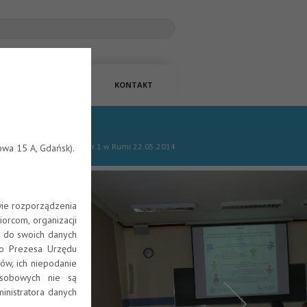
ANSOWANIE
LINKI
KONTAKT
ół Ponadgimnazjalnych nr 1 w Rumi 22.05.2014
wa 15 A, Gdańsk).
wie rozporządzenia
orcom, organizacji
 do swoich danych
o Prezesa Urzędu
w, ich niepodanie
osobowych nie są
inistratora danych