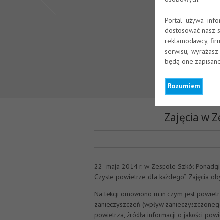
Portal używa inf
dostosować nasz s
reklamodawcy, firm
serwisu, wyrażasz
będą one zapisane
Rozumiem
Zajęcia w 
22 maja 2014 r. w Zespole Szkół Ponadgi
Czyste powietrze dla każdego”. Zajęcia obył
Na lekcji omówiono m.in czym jest powietr
zanieczyszczeń (wpływ zanieczyszczonego p
powietrza, źródła informacji o jakości p