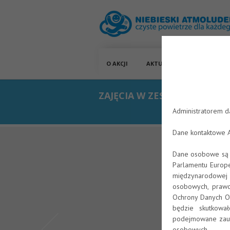
O AKCJI
AKTUALNOŚCI
MATERI
ZAJĘCIA W ZESPOLE SZKÓŁ 
Administratorem d
Dane kontaktowe 
Dane osobowe są p
Parlamentu Europe
międzynarodowej c
osobowych, prawo
Ochrony Danych Os
będzie skutkowa
podejmowane zauto
osobowych.