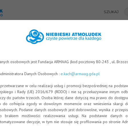
SZUKAJ
AŁY EDUKACYJNE
ANIMACJE EDUKACYJNE
STREFA WIEDZY
FIN
PONADGIMNAZJALNYCH NR 1 W RUMI 22.05.2014
Home
/
Aktualności
/
Zajęcia w Zespole Szk
anych osobowych jest Fundacja ARMAAG (kod pocztowy 80-243 , ul. Brzozo
Administratora Danych Osobowych :
e.kach@armaag.gda.pl
rzetwarzane w celu realizacji usług i promocji bezpośredniej na podsta
jskiego i Rady (UE) 2016/679 (RODO) i nie są przekazywane innym odbi
zy do państw trzecich. Osoba której dane dotyczą ma prawo do dostępu
 do cofnięcia zgody w dowolnym momencie oraz wniesienia skargi d
obowych. Podanie danych osobowych jest dobrowolne, wynika z przepisó
ło brakiem możliwości realizowania usługi. Na podstawie danych 
matyzowane decyzje, w tym nie stosuje się profilowania po stronie Adm