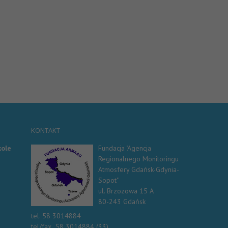
KONTAKT
kole
Fundacja "Agencja
Regionalnego Monitoringu
Atmosfery Gdańsk-Gdynia-
Sopot"
ul. Brzozowa 15 A
80-243 Gdańsk
tel. 58 3014884
tel/fax 58 3014884 (33)