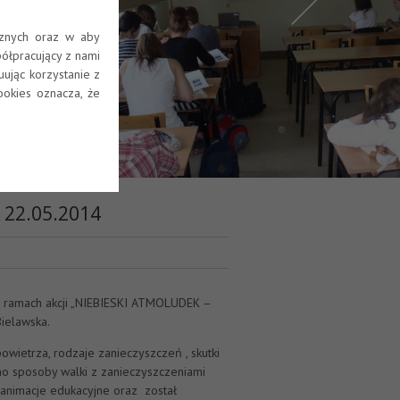
cznych oraz w aby
ółpracujący z nami
ując korzystanie z
ookies oznacza, że
 22.05.2014
w ramach akcji „NIEBIESKI ATMOLUDEK –
Bielawska.
owietrza, rodzaje zanieczyszczeń , skutki
no sposoby walki z zanieczyszczeniami
 animacje edukacyjne oraz został