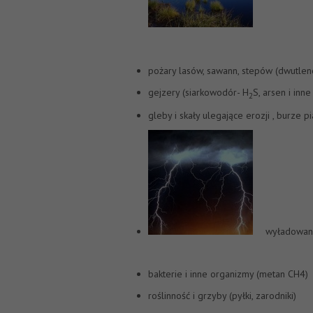
pożary lasów, sawann, stepów (dwutlen
gejzery (siarkowodór- H
S, arsen i inne
2
gleby i skały ulegające erozji , burze p
wyładowania
bakterie i inne organizmy (metan CH4)
roślinność i grzyby (pyłki, zarodniki)