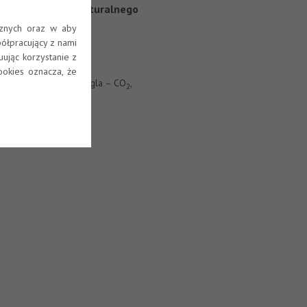
 1)
pochodzenia naturalnego
cznych oraz w aby
ółpracujący z nami
ując korzystanie z
ookies oznacza, że
aniczne: dwutlenek węgla – CO
,
2