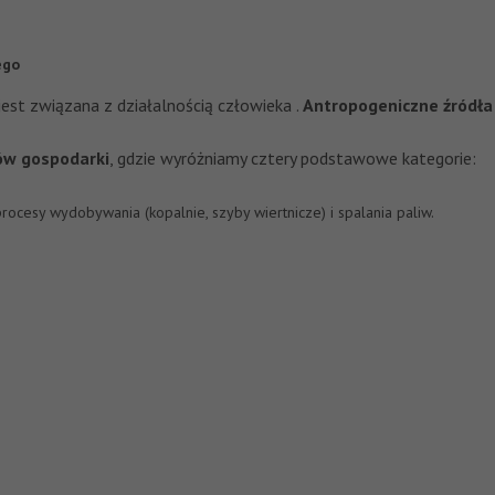
ego
est związana z działalnością człowieka .
Antropogeniczne
źródła
ów gospodarki
, gdzie wyróżniamy cztery podstawowe kategorie:
procesy wydobywania (kopalnie, szyby wiertnicze) i spalania paliw.