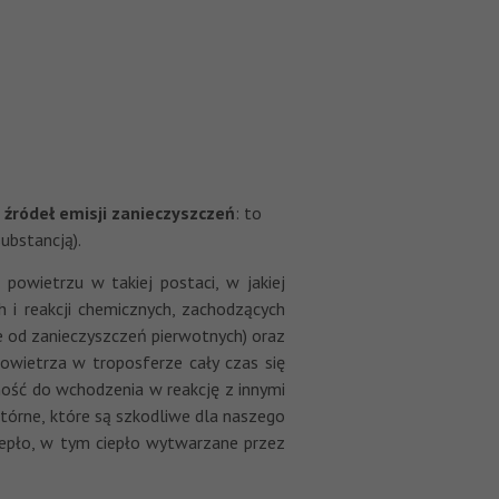
 źródeł emisji zanieczyszczeń
: to
substancją).
 powietrzu w takiej postaci, w jakiej
h i reakcji chemicznych, zachodzących
we od zanieczyszczeń pierwotnych) oraz
owietrza w troposferze cały czas się
ność do wchodzenia w reakcję z innymi
órne, które są szkodliwe dla naszego
ciepło, w tym ciepło wytwarzane przez