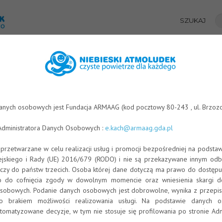
SZUKAJ
AŁY EDUKACYJNE
ANIMACJE EDUKACYJNE
STREFA WIEDZY
FIN
POWIETRZA
Home
/
S
anych osobowych jest Fundacja ARMAAG (kod pocztowy 80-243 , ul. Brzozo
Administratora Danych Osobowych :
e.kach@armaag.gda.pl
możemy podzielić
:
rzetwarzane w celu realizacji usług i promocji bezpośredniej na podsta
jskiego i Rady (UE) 2016/679 (RODO) i nie są przekazywane innym odbi
zy do państw trzecich. Osoba której dane dotyczą ma prawo do dostępu
ępuje rozprzestrzenianie się zanieczyszczeń źródeł emisji zaniecz
 do cofnięcia zgody w dowolnym momencie oraz wniesienia skargi d
obowych. Podanie danych osobowych jest dobrowolne, wynika z przepisó
ały uwolnione do atmosfery
ło brakiem możliwości realizowania usługi. Na podstawie danych 
matyzowane decyzje, w tym nie stosuje się profilowania po stronie Adm