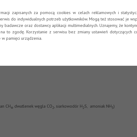
a możemy podzielić ze względu na pochodzenie na dwie grupy
:
ego z działalnością człowieka).
ormacji zapisanych za pomocą cookies w celach reklamowych i statysty
erwis do indywidualnych potrzeb użytkowników. Mogą też stosować je wsp
y badawcze oraz dostawcy aplikacji multimedialnych. Uznajemy, że kontynu
 na to zgodę. Korzystanie z serwisu bez zmiany ustawień dotyczących c
kanów – obecnie jest około 450 czynnych wulkanów (popioły i gazy wulk
 w pamięci urządzenia.
arki – SO
, siarkowodór -H
S i in.)
2
2
an CH
, dwutlenek węgla CO
, siarkowodór H
S, amoniak NH
)
4
2
2
3