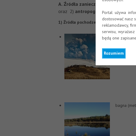
A.
Źródła zanieczyszczeń powietrz
oraz 2)
antropogenicznego
(związan
Portal używa inf
dostosować nasz s
1) Źródła pochodzenia naturalnego:
reklamodawcy, firm
serwisu, wyrażasz
wybuchy wul
będą one zapisane
dwutlenek si
Rozumiem
bagna (met