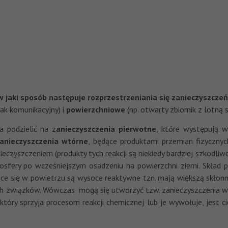
w jaki sposób następuje rozprzestrzeniania się zanieczyszczeń
lak komunikacyjny) i
powierzchniowe
(np. otwarty zbiornik z lotną 
 podzielić na z
anieczyszczenia pierwotne
, które występują w
anieczyszczenia wtórne
, będące produktami przemian fizycznyc
nieczyszczeniem (produkty tych reakcji są niekiedy bardziej szkodli
sfery po wcześniejszym osadzeniu na powierzchni ziemi. Skład p
ące się w powietrzu są wysoce reaktywne tzn. mają większą skłon
h związków. Wówczas mogą się utworzyć tzw. zanieczyszczenia wt
 który sprzyja procesom reakcji chemicznej lub je wywołuje, jest 