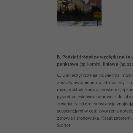
B.
Podział źródeł ze względu na to 
punktowe
(np. komin),
liniowe
(np. sz
C.
Zanieczyszczenia powietrza można
zostały uwolnione do atmosfery i
z
między składnikami atmosfery i jej za
pyłami uniesionymi ponownie do atmo
zmienia. Niektóre substancje znajduj
substancjami w celu tworzenia nowyc
zdrowia i środowiska. Katalizatorem,
Słońce.