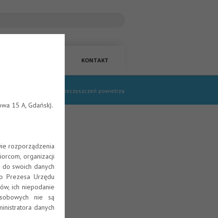
ANSOWANIE
LINKI
KONTAKT
trefa wiedzy
/
Źródła zanieczyszczeń powietrza
wa 15 A, Gdańsk).
wie rozporządzenia
orcom, organizacji
 do swoich danych
yszczeń
o Prezesa Urzędu
w, ich niepodanie
osobowych nie są
inistratora danych