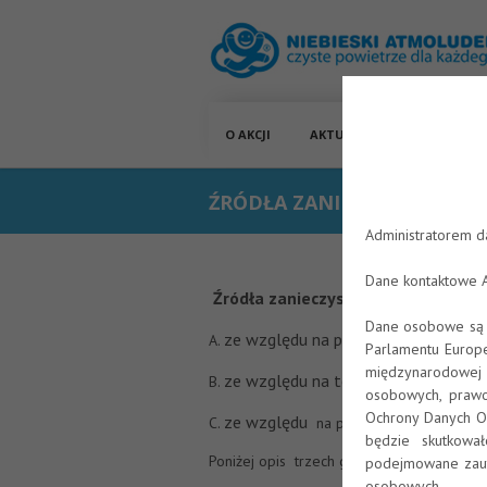
O AKCJI
AKTUALNOŚCI
MATERI
ŹRÓDŁA ZANIECZYSZCZEŃ 
Administratorem d
Dane kontaktowe 
Źródła zanieczyszczeń powietrza 
Dane osobowe są p
ze względu na pochodzenie
A.
Parlamentu Europe
międzynarodowej c
ze względu na to w jaki sposób nast
B.
osobowych, prawo
Ochrony Danych Os
ze względu
w jakiej zost
C.
na postać
będzie skutkowa
Poniżej opis trzech grup zanieczyszczeń.
podejmowane zauto
osobowych.