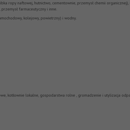
óbka ropy naftowej, hutnictwo, cementownie, przemysł chemii organicznej), 
 przemysł farmaceutyczny i inne.
amochodowy, kolejowy, powietrzny) i wodny.
e, kotłownie lokalne, gospodarstwa rolne , gromadzenie i utylizacja odpa